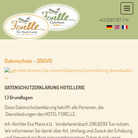
+43 5287/87 2 14
Datenschutz - DSGVO
>>hier können Sie unsere Datenschutzverordnung downloaden.
<<
DATENSCHUTZERKLÄRUNG HOTELLERIE
1.) Grundlagen
Diese Datenschutzerklärung betrifft alle Personen, die
Dienstleistungen des HOTEL FORELLE,
Inh. Kirchler Eva Maria e.U. , Vorderlanersbach 296,6293 Tux nutzen.
Wir informieren Sie damit über Art, Umfang und Zweck der Erhebung
und Verwendung Ihrer personenbezogenen Daten durch unser