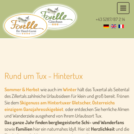
+43 5287/87 2 14
Rund um Tux - Hintertux
Sommer & Herbst
wie auch im
Winter
hält das Tuxertal als Seitental
des Zillertals zahlreiche Urlaubsideen für klein und groß bereit.
Frönen
Sie dem
Skigenuss am Hintertuxer Gletscher, Österreichs
einzigem Ganzjahresskigebiet
,
oder entdecken Sie herrliche Almen
und Wanderziele ausgehend von Ihrem Urlaubsort Tux.
Das ganze Jahr finden bergbegeisterte Schi- und Wanderfans
sowie
Familien
hier ein naturnahes Idyll. Hier ist
Herzlichkeit
und die