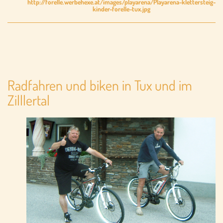
http://forelle.werbehexe.at/images/playarena/Playarena-klettersteig-
kinder-forelle-tux.jpg
Radfahren und biken in Tux und im
Zilllertal