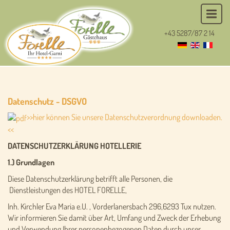
+43 5287/87 2 14
Datenschutz - DSGVO
>>hier können Sie unsere Datenschutzverordnung downloaden.
<<
DATENSCHUTZERKLÄRUNG HOTELLERIE
1.) Grundlagen
Diese Datenschutzerklärung betrifft alle Personen, die
Dienstleistungen des HOTEL FORELLE,
Inh. Kirchler Eva Maria e.U. , Vorderlanersbach 296,6293 Tux nutzen.
Wir informieren Sie damit über Art, Umfang und Zweck der Erhebung
und Verwendung Ihrer personenbezogenen Daten durch unser