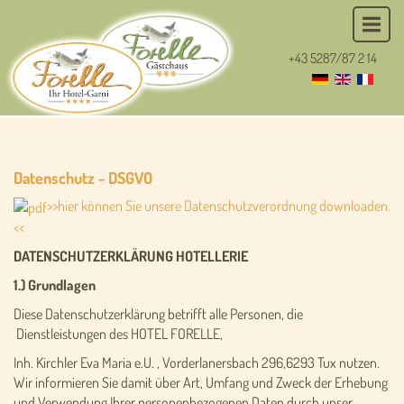
+43 5287/87 2 14
Datenschutz - DSGVO
>>hier können Sie unsere Datenschutzverordnung downloaden.
<<
DATENSCHUTZERKLÄRUNG HOTELLERIE
1.) Grundlagen
Diese Datenschutzerklärung betrifft alle Personen, die
Dienstleistungen des HOTEL FORELLE,
Inh. Kirchler Eva Maria e.U. , Vorderlanersbach 296,6293 Tux nutzen.
Wir informieren Sie damit über Art, Umfang und Zweck der Erhebung
und Verwendung Ihrer personenbezogenen Daten durch unser