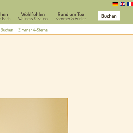
chen
Wohlfühlen
Rund um Tux
Buchen
n Bach
Wellness & Sauna
Sommer & Winter
Buchen
Zimmer 4-Sterne