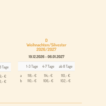
D
Weihnachten/Silvester
2026/2027
19.12.2026 - 06.01.2027
1-3 Tage
4-7 Tage
ab 8 Tage
8 Tage
a
118,- €
114,- €
110,- €
9,- €
b
110,- €
106,- €
102,- €
0,- €