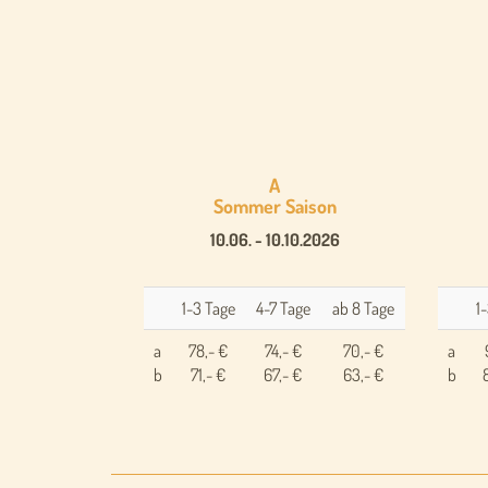
A
Sommer Saison
10.06. - 10.10.2026
1-3 Tage
4-7 Tage
ab 8 Tage
1
a
78,- €
74,- €
70,- €
a
b
71,- €
67,- €
63,- €
b