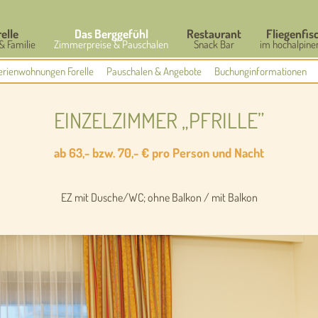
relle
Das Berggefühl
Restaurant
Fliegenfis
& Familie
Zimmerpreise & Pauschalen
Snack Bar
im hochalpine
erienwohnungen Forelle
Pauschalen & Angebote
Buchunginformationen
EINZELZIMMER „PFRILLE”
ab 63,- bzw. 70,- € pro Person und Nacht
EZ mit Dusche/WC; ohne Balkon / mit Balkon