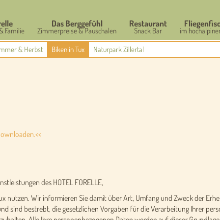
relle
Das Berggefühl
Restaurant
Fliegenfis
& Familie
Zimmerpreise & Pauschalen
Snack Bar
im hochalpine
mmer & Herbst
Biken in Tux
Naturpark Zillertal
downloaden.<<
ienstleistungen des HOTEL FORELLE,
93 Tux nutzen. Wir informieren Sie damit über Art, Umfang und Zweck der 
nd sind bestrebt, die gesetzlichen Vorgaben für die Verarbeitung Ihrer 
alten. Alle Ihre personenbezogenen Daten werden auf dieser Grundlage 