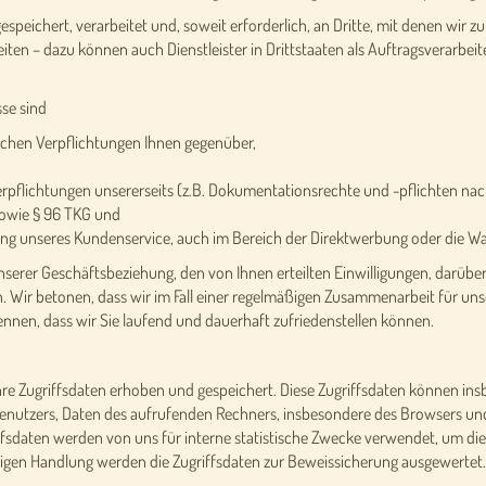
eichert, verarbeitet und, soweit erforderlich, an Dritte, mit denen wir z
n – dazu können auch Dienstleister in Drittstaaten als Auftragsverarbeite
se sind
lichen Verpflichtungen Ihnen gegenüber,
e Verpflichtungen unsererseits (z.B. Dokumentationsrechte und -pflichten 
sowie § 96 TKG und
rung unseres Kundenservice, auch im Bereich der Direktwerbung oder die W
serer Geschäftsbeziehung, den von Ihnen erteilten Einwilligungen, darüber
 Wir betonen, dass wir im Fall einer regelmäßigen Zusammenarbeit für uns
nnen, dass wir Sie laufend und dauerhaft zufriedenstellen können.
e Zugriffsdaten erhoben und gespeichert. Diese Zugriffsdaten können ins
 Benutzers, Daten des aufrufenden Rechners, insbesondere des Browsers un
ffsdaten werden von uns für interne statistische Zwecke verwendet, um di
rigen Handlung werden die Zugriffsdaten zur Beweissicherung ausgewertet.