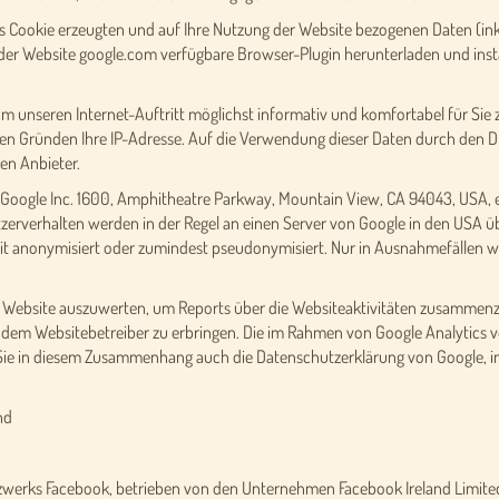
s Cookie erzeugten und auf Ihre Nutzung der Website bezogenen Daten (inkl
der Website google.com verfügbare Browser-Plugin herunterladen und instal
um unseren Internet-Auftritt möglichst informativ und komfortabel für Si
hen Gründen Ihre IP-Adresse. Auf die Verwendung dieser Daten durch den Dr
en Anbieter.
 Google Inc. 1600, Amphitheatre Parkway, Mountain View, CA 94043, USA, ei
erverhalten werden in der Regel an einen Server von Google in den USA üb
t anonymisiert oder zumindest pseudonymisiert. Nur in Ausnahmefällen wir
r Website auszuwerten, um Reports über die Websiteaktivitäten zusammenz
dem Websitebetreiber zu erbringen. Die im Rahmen von Google Analytics vo
e in diesem Zusammenhang auch die Datenschutzerklärung von Google, in
nd
zwerks Facebook, betrieben von den Unternehmen Facebook Ireland Limited,