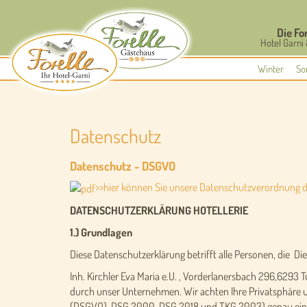
Die Fo
Hotel Garni 
Winter
So
Datenschutz
Datenschutz - DSGVO
>>hier können Sie unsere Datenschutzverordnung 
DATENSCHUTZERKLÄRUNG HOTELLERIE
1.) Grundlagen
Diese Datenschutzerklärung betrifft alle Personen, die D
Inh. Kirchler Eva Maria e.U. , Vorderlanersbach 296,62
durch unser Unternehmen. Wir achten Ihre Privatsphäre u
(DSGVO), DSG 2000, DSG 2018 und TKG 2003) genau einzuh