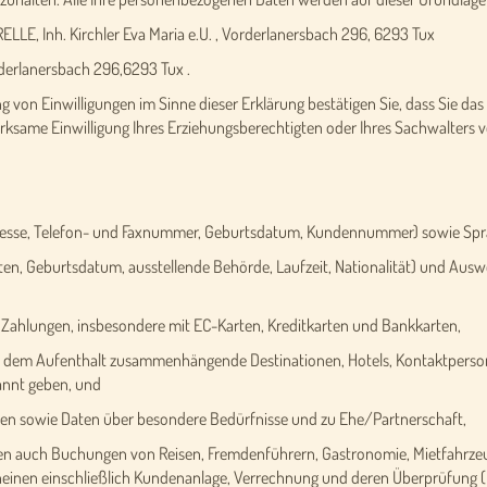
LLE, Inh. Kirchler Eva Maria e.U. , Vorderlanersbach 296, 6293 Tux
rderlanersbach 296,6293 Tux .
 von Einwilligungen im Sinne dieser Erklärung bestätigen Sie, dass Sie das 
 wirksame Einwilligung Ihres Erziehungsberechtigten oder Ihres Sachwalters vo
esse, Telefon- und Faxnummer, Geburtsdatum, Kundennummer) sowie Spr
 Geburtsdatum, ausstellende Behörde, Laufzeit, Nationalität) und Auswe
hlungen, insbesondere mit EC-Karten, Kreditkarten und Bankkarten,
 dem Aufenthalt zusammenhängende Destinationen, Hotels, Kontaktpersone
kannt geben, und
n sowie Daten über besondere Bedürfnisse und zu Ehe/Partnerschaft,
ren auch Buchungen von Reisen, Fremdenführern, Gastronomie, Mietfahrzeu
cheinen einschließlich Kundenanlage, Verrechnung und deren Überprüfung (