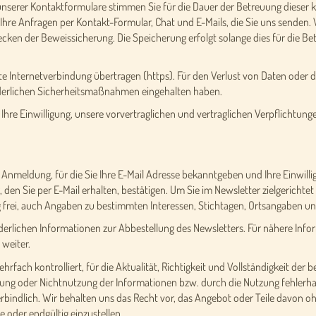
unserer Kontaktformulare stimmen Sie für die Dauer der Betreuung dieser
 Ihre Anfragen per Kontakt-Formular, Chat und E-Mails, die Sie uns senden.
ecken der Beweissicherung. Die Speicherung erfolgt solange dies für die Bet
te Internetverbindung übertragen (https). Für den Verlust von Daten oder d
rderlichen Sicherheitsmaßnahmen eingehalten haben.
Ihre Einwilligung, unsere vorvertraglichen und vertraglichen Verpflichtun
e Anmeldung, für die Sie Ihre E-Mail Adresse bekanntgeben und Ihre Einwill
en Sie per E-Mail erhalten, bestätigen. Um Sie im Newsletter zielgerichtet 
g frei, auch Angaben zu bestimmten Interessen, Stichtagen, Ortsangaben 
forderlichen Informationen zur Abbestellung des Newsletters. Für nähere In
 weiter.
ehrfach kontrolliert, für die Aktualität, Richtigkeit und Vollständigkeit de
ng oder Nichtnutzung der Informationen bzw. durch die Nutzung fehlerhaf
erbindlich. Wir behalten uns das Recht vor, das Angebot oder Teile davon 
e oder endgültig einzustellen.