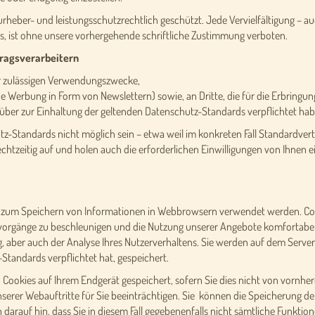
rheber- und leistungsschutzrechtlich geschützt. Jede Vervielfältigung – a
s, ist ohne unsere vorhergehende schriftliche Zustimmung verboten.
tragsverarbeitern
er zulässigen Verwendungszwecke,
che Werbung in Form von Newslettern) sowie, an Dritte, die für die Erbring
über zur Einhaltung der geltenden Datenschutz-Standards verpflichtet hab
utz-Standards nicht möglich sein – etwa weil im konkreten Fall Standardve
 rechtzeitig auf und holen auch die erforderlichen Einwilligungen von Ihnen e
die zum Speichern von Informationen in Webbrowsern verwendet werden. C
evorgänge zu beschleunigen und die Nutzung unserer Angebote komfortabel
aber auch der Analyse Ihres Nutzerverhaltens. Sie werden auf dem Server de
tandards verpflichtet hat, gespeichert.
ookies auf Ihrem Endgerät gespeichert, sofern Sie dies nicht von vornhere
unserer Webauftritte für Sie beeinträchtigen. Sie können die Speicherung d
 darauf hin, dass Sie in diesem Fall gegebenenfalls nicht sämtliche Funkt