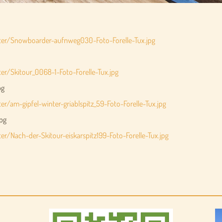
nter/Snowboarder-aufnweg030-Foto-Forelle-Tux.jpg
er/Skitour_0068-1-Foto-Forelle-Tux.jpg
pg
r/am-gipfel-winter-griablspitz_59-Foto-Forelle-Tux.jpg
jpg
r/Nach-der-Skitour-eiskarspitz199-Foto-Forelle-Tux.jpg