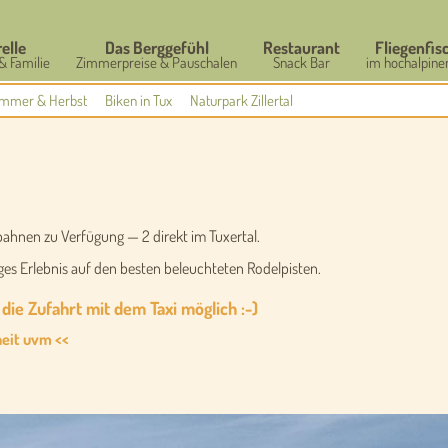
relle
Das Berggefühl
Restaurant
Fliegenfis
& Familie
Zimmerpreise & Pauschalen
Snack Bar
im hochalpine
mmer & Herbst
Biken in Tux
Naturpark Zillertal
lbahnen zu Verfügung — 2 direkt im Tuxertal.
ges Erlebnis auf den besten beleuchteten Rodelpisten.
die Zufahrt mit dem Taxi möglich :-)
heit uvm <<