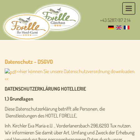
+43 5287/87 2 14
Datenschutz - DSGVO
>>hier können Sie unsere Datenschutzverordnung downloaden.
<<
DATENSCHUTZERKLÄRUNG HOTELLERIE
1.) Grundlagen
Diese Datenschutzerklärung betrifft alle Personen, die
Dienstleistungen des HOTEL FORELLE,
Inh. Kirchler Eva Maria e.U. , Vorderlanersbach 296,6293 Tux nutzen.
Wir informieren Sie damit über Art, Umfang und Zweck der Erhebung
und Verwendung Ihrer personenbezogenen Daten durch unser