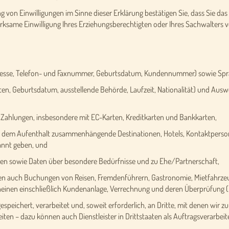
 von Einwilligungen im Sinne dieser Erklärung bestätigen Sie, dass Sie das 
 wirksame Einwilligung Ihres Erziehungsberechtigten oder Ihres Sachwalters vo
esse, Telefon- und Faxnummer, Geburtsdatum, Kundennummer) sowie Spr
 Geburtsdatum, ausstellende Behörde, Laufzeit, Nationalität) und Auswe
hlungen, insbesondere mit EC-Karten, Kreditkarten und Bankkarten,
 dem Aufenthalt zusammenhängende Destinationen, Hotels, Kontaktpersone
kannt geben, und
n sowie Daten über besondere Bedürfnisse und zu Ehe/Partnerschaft,
ren auch Buchungen von Reisen, Fremdenführern, Gastronomie, Mietfahrzeu
cheinen einschließlich Kundenanlage, Verrechnung und deren Überprüfung (
eichert, verarbeitet und, soweit erforderlich, an Dritte, mit denen wir z
n – dazu können auch Dienstleister in Drittstaaten als Auftragsverarbeite