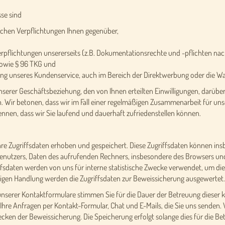
se sind
lichen Verpflichtungen Ihnen gegenüber,
e Verpflichtungen unsererseits (z.B. Dokumentationsrechte und -pflichten 
sowie § 96 TKG und
rung unseres Kundenservice, auch im Bereich der Direktwerbung oder die W
serer Geschäftsbeziehung, den von Ihnen erteilten Einwilligungen, darüber
 Wir betonen, dass wir im Fall einer regelmäßigen Zusammenarbeit für uns
nnen, dass wir Sie laufend und dauerhaft zufriedenstellen können.
e Zugriffsdaten erhoben und gespeichert. Diese Zugriffsdaten können ins
 Benutzers, Daten des aufrufenden Rechners, insbesondere des Browsers un
ffsdaten werden von uns für interne statistische Zwecke verwendet, um di
rigen Handlung werden die Zugriffsdaten zur Beweissicherung ausgewertet.
unserer Kontaktformulare stimmen Sie für die Dauer der Betreuung dieser
 Ihre Anfragen per Kontakt-Formular, Chat und E-Mails, die Sie uns senden.
ecken der Beweissicherung. Die Speicherung erfolgt solange dies für die Bet