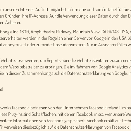
um unseren Internet-Auftritt möglichst informativ und komfortabel für Si
hen Gründen Ihre IP-Adresse. Auf die Verwendung dieser Daten durch den Dr
en Anbieter.
 Google Inc. 1600, Amphitheatre Parkway, Mountain View, CA 94043, USA, ei
erverhalten werden in der Regel an einen Server von Google in den USA üb
t anonymisiert oder zumindest pseudonymisiert. Nur in Ausnahmefällen wir
r Website auszuwerten, um Reports über die Websiteaktivitäten zusammenz
dem Websitebetreiber zu erbringen. Die im Rahmen von Google Analytics vo
e in diesem Zusammenhang auch die Datenschutzerklärung von Google, in
nd
zwerks Facebook, betrieben von den Unternehmen Facebook Ireland Limited,
 Diese Plug-Ins sind Schaltflächen, mit denen Facebook misst, wer unsere Web
s weitere Informationen von Facebook gespeichert. Facebook erhält aus tec
Wir verweisen diesbezüglich auf die Datenschutzerklärungen von Facebook,