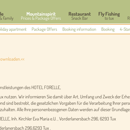
le
Mountainspirit
Restaurant
Fly Fishing
 & Family
Prices & Package Offers
Snack Bar
to tux
R
liday apartment
Package Offers
Booking information
Booking
4-Sta
downloaden.<<
ienstleistungen des HOTEL FORELLE,
93 Tux nutzen. Wir informieren Sie damit über Art, Umfang und Zweck der 
nd sind bestrebt, die gesetzlichen Vorgaben für die Verarbeitung Ihrer 
alten. Alle Ihre personenbezogenen Daten werden auf dieser Grundlage 
LLE, Inh. Kirchler Eva Maria e.U. , Vorderlanersbach 296, 6293 Tux
rderlanersbach 296,6293 Tux .