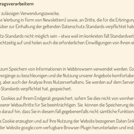
tragsverarbeitern
er zulässigen Verwendungszwecke,
che Werbung in Form von Newslettern) sowie, an Dritte, die für die Erbring
über zur Einhaltung der geltenden Datenschutz-Standards verpflichtet hab
utz-Standards nicht möglich sein – etwa weil im konkreten Fall Standardve
 rechtzeitig auf und holen auch die erforderlichen Einwilligungen von Ihnen e
die zum Speichern von Informationen in Webbrowsern verwendet werden. C
evorgänge zu beschleunigen und die Nutzung unserer Angebote komfortabel
aber auch der Analyse Ihres Nutzerverhaltens. Sie werden auf dem Server de
tandards verpflichtet hat, gespeichert.
ookies auf Ihrem Endgerät gespeichert, sofern Sie dies nicht von vornhere
unserer Webauftritte für Sie beeinträchtigen. Sie können die Speicherung d
 darauf hin, dass Sie in diesem Fall gegebenenfalls nicht sämtliche Funkt
s Cookie erzeugten und auf Ihre Nutzung der Website bezogenen Daten (inkl
der Website google.com verfügbare Browser-Plugin herunterladen und instal