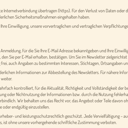
te Internetverbindung übertragen (https). Für den Verlust von Daten oder d
rderlichen Sicherheitsmaßnahmen eingehalten haben.
Ihre Einwilligung, unsere vorvertraglichen und vertraglichen Verpflichtun
e Anmeldung, für die Sie Ihre E-Mail Adresse bekanntgeben und Ihre Einwill
en Sie per E-Mail erhalten, bestätigen. Um Sie im Newsletter zielgerichtet 
g frei, auch Angaben zu bestimmten Interessen, Stichtagen, Ortsangaben 
forderlichen Informationen zur Abbestellung des Newsletters. Für nähere In
 weiter.
ehrfach kontrolliert, für die Aktualität, Richtigkeit und Vollständigkeit de
ng oder Nichtnutzung der Informationen bzw. durch die Nutzung fehlerhaf
erbindlich. Wir behalten uns das Recht vor, das Angebot oder Teile davon 
e oder endgültig einzustellen.
rheber- und leistungsschutzrechtlich geschützt. Jede Vervielfältigung – a
s, ist ohne unsere vorhergehende schriftliche Zustimmung verboten.