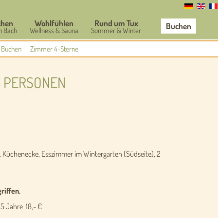
chen
Wohlfühlen
Rund um Tux
Buchen
n Bach
Wellness & Sauna
Sommer & Winter
Buchen
Zimmer 4-Sterne
5 PERSONEN
), Küchenecke, Esszimmer im Wintergarten (Südseite), 2
iffen.
15 Jahre 18,- €