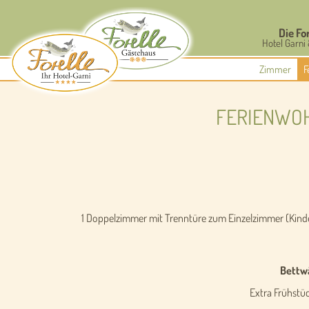
Die Fo
Hotel Garni 
Zimmer
F
FERIENWOH
1 Doppelzimmer mit Trenntüre zum Einzelzimmer (Kinder
Bettwä
Extra Frühstüc