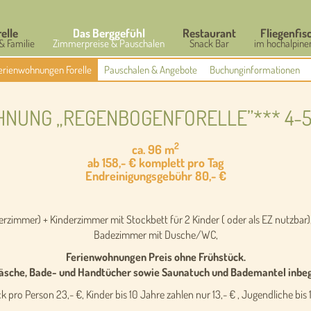
relle
Das Berggefühl
Restaurant
Fliegenfis
& Familie
Zimmerpreise & Pauschalen
Snack Bar
im hochalpine
erienwohnungen Forelle
Pauschalen & Angebote
Buchunginformationen
NUNG „REGENBOGENFORELLE”*** 4-
2
ca. 96 m
ab 158,- € komplett pro Tag
Endreinigungsgebühr 80,- €
zimmer) + Kinderzimmer mit Stockbett für 2 Kinder ( oder als EZ nutzbar
Badezimmer mit Dusche/WC,
Ferienwohnungen Preis ohne Frühstück.
sche, Bade- und Handtücher sowie Saunatuch und Bademantel inbegr
k pro Person 23,- €, Kinder bis 10 Jahre zahlen nur 13,- € , Jugendliche bis 