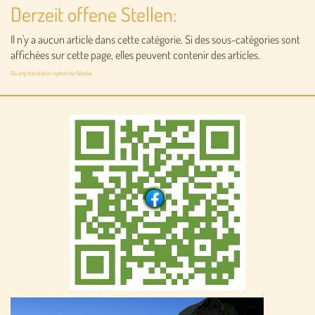
Derzeit offene Stellen:
https://herrpimock.de/veranstaltungen/
Il n'y a aucun article dans cette catégorie. Si des sous-catégories sont
affichées sur cette page, elles peuvent contenir des articles.
FaLang translation system by Faboba