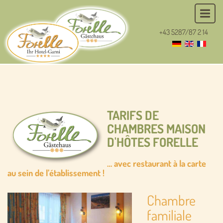
+43 5287/87 2 14
TARIFS DE
CHAMBRES MAISON
D'HÔTES FORELLE
… avec restaurant à la carte
au sein de l’établissement !
Chambre
familiale