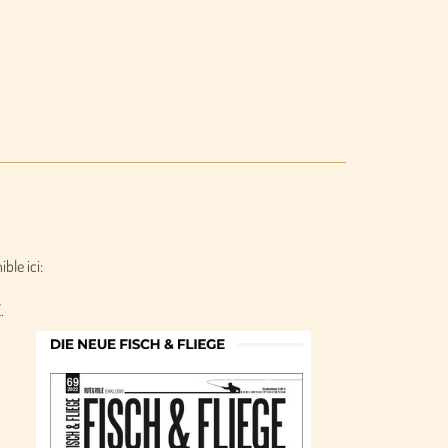
ble ici:
.