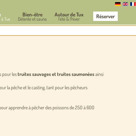
e
Bien-être
Autour de Tux
Réserver
 à Tux
Détente et sauna
l’été & l‘hiver
is pour les
truites sauvages et truites saumonées
ainsi
our la pêche et le casting, tant pour les pêcheurs
s pour apprendre à pêcher des poissons de 250 à 600