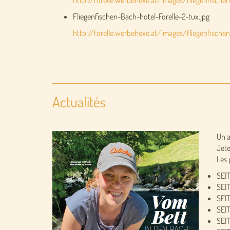
http://forelle.werbehexe.at/images/fliegenfischen
Fliegenfischen-Bach-hotel-Forelle-2-tux.jpg
http://forelle.werbehexe.at/images/fliegenfischen
Actualités
Un a
Jete
Les 
SEIT
SEIT
SEIT
SEIT
SEIT