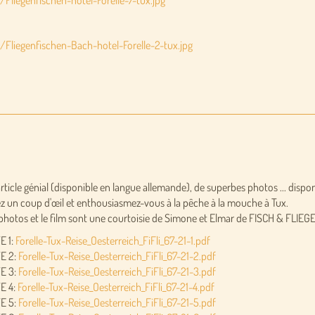
/Fliegenfischen-hotel-Forelle-7-tux.jpg
/Fliegenfischen-Bach-hotel-Forelle-2-tux.jpg
rticle génial (disponible en langue allemande), de superbes photos ... disponi
z un coup d'œil et enthousiasmez-vous à la pêche à la mouche à Tux.
photos et le film sont une courtoisie de Simone et Elmar de FISCH & FLIEGE
E 1:
Forelle-Tux-Reise_Oesterreich_FiFli_67-21-1.pdf
E 2:
Forelle-Tux-Reise_Oesterreich_FiFli_67-21-2.pdf
E 3:
Forelle-Tux-Reise_Oesterreich_FiFli_67-21-3.pdf
E 4:
Forelle-Tux-Reise_Oesterreich_FiFli_67-21-4.pdf
E 5:
Forelle-Tux-Reise_Oesterreich_FiFli_67-21-5.pdf