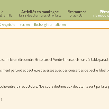
lle
Activités en montagne
Restaurant
Pêch
et famille
Tarifs des chambres et forfaits
Snack Bar
à la mouche
& Angebote
Buchen
Buchunginformationen
nte sur 8 kilomètres entre Hintertux et Vorderlanersbach : un véritable parad
asiment partout et peut être traversée avec des cuissardes de pêche. Idéal p
che entre juin et octobre. Nos cours destinés aux débutants sont parfait
 !