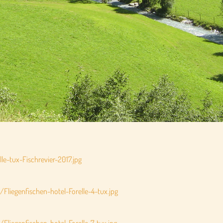
le-tux-Fischrevier-2017.jpg
/Fliegenfischen-hotel-Forelle-4-tux.jpg