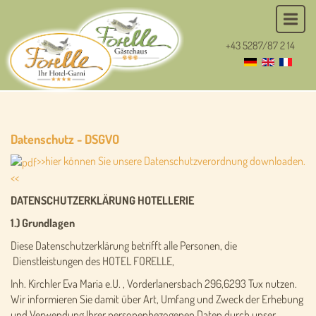
+43 5287/87 2 14
Datenschutz - DSGVO
>>hier können Sie unsere Datenschutzverordnung downloaden.
<<
DATENSCHUTZERKLÄRUNG HOTELLERIE
1.) Grundlagen
Diese Datenschutzerklärung betrifft alle Personen, die
Dienstleistungen des HOTEL FORELLE,
Inh. Kirchler Eva Maria e.U. , Vorderlanersbach 296,6293 Tux nutzen.
Wir informieren Sie damit über Art, Umfang und Zweck der Erhebung
und Verwendung Ihrer personenbezogenen Daten durch unser