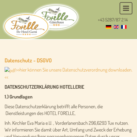
+43 5287/87 2 14
Datenschutz - DSGVO
>>hier können Sie unsere Datenschutzverordnung downloaden.
<<
DATENSCHUTZERKLÄRUNG HOTELLERIE
1.) Grundlagen
Diese Datenschutzerklärung betrifft alle Personen, die
Dienstleistungen des HOTEL FORELLE,
Inh. Kirchler Eva Maria e.U. , Vorderlanersbach 296,6293 Tux nutzen.
Wir informieren Sie damit über Art, Umfang und Zweck der Erhebung
und Verwendung Ihrer personenbezogenen Daten durch unser