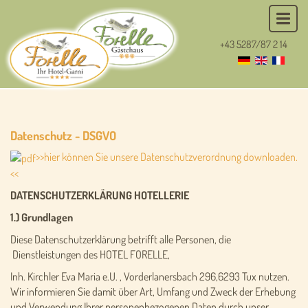
+43 5287/87 2 14
Datenschutz - DSGVO
>>hier können Sie unsere Datenschutzverordnung downloaden.
<<
DATENSCHUTZERKLÄRUNG HOTELLERIE
1.) Grundlagen
Diese Datenschutzerklärung betrifft alle Personen, die
Dienstleistungen des HOTEL FORELLE,
Inh. Kirchler Eva Maria e.U. , Vorderlanersbach 296,6293 Tux nutzen.
Wir informieren Sie damit über Art, Umfang und Zweck der Erhebung
und Verwendung Ihrer personenbezogenen Daten durch unser