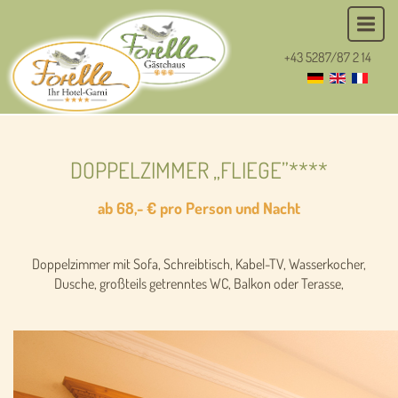
+43 5287/87 2 14
DOPPELZIMMER „FLIEGE”****
ab 68,- € pro Person und Nacht
Doppelzimmer mit Sofa, Schreibtisch, Kabel-TV, Wasserkocher,
Dusche, großteils getrenntes WC, Balkon oder Terasse,