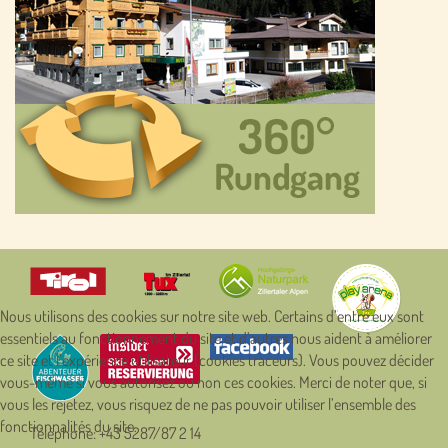
Nous utilisons des cookies sur notre site web. Certains d’entre eux sont
essentiels au fonctionnement du site et d’autres nous aident à améliorer
ce site et l’expérience utilisateur (cookies traceurs). Vous pouvez décider
vous-même si vous autorisez ou non ces cookies. Merci de noter que, si
vous les rejetez, vous risquez de ne pas pouvoir utiliser l’ensemble des
fonctionnalités du site.
Téléphone:
+43 5287/87 2 14