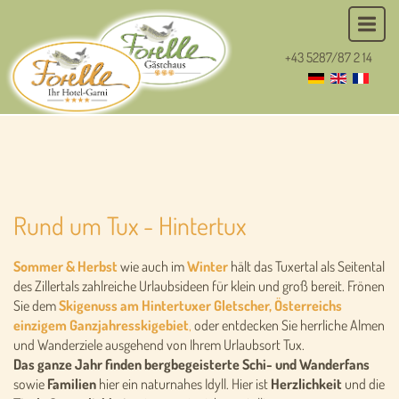
+43 5287/87 2 14
Rund um Tux - Hintertux
Sommer & Herbst
wie auch im
Winter
hält das Tuxertal als Seitental
des Zillertals zahlreiche Urlaubsideen für klein und groß bereit.
Frönen
Sie dem
Skigenuss am Hintertuxer Gletscher, Österreichs
einzigem Ganzjahresskigebiet
,
oder entdecken Sie herrliche Almen
und Wanderziele ausgehend von Ihrem Urlaubsort Tux.
Das ganze Jahr finden bergbegeisterte Schi- und Wanderfans
sowie
Familien
hier ein naturnahes Idyll. Hier ist
Herzlichkeit
und die