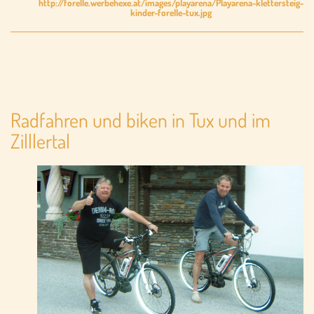
http://forelle.werbehexe.at/images/playarena/Playarena-klettersteig-
kinder-forelle-tux.jpg
Radfahren und biken in Tux und im
Zilllertal