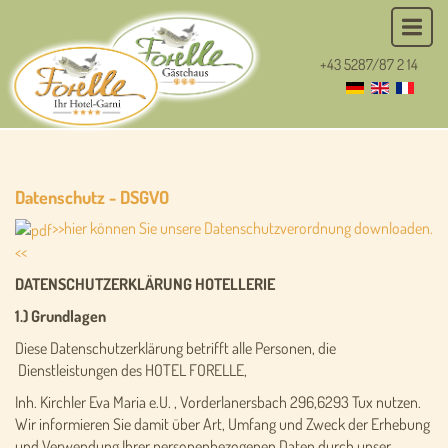
+43 5287/87 2 14
Datenschutz - DSGVO
>>hier können Sie unsere Datenschutzverordnung downloaden.
<<
DATENSCHUTZERKLÄRUNG HOTELLERIE
1.) Grundlagen
Diese Datenschutzerklärung betrifft alle Personen, die
Dienstleistungen des HOTEL FORELLE,
Inh. Kirchler Eva Maria e.U. , Vorderlanersbach 296,6293 Tux nutzen.
Wir informieren Sie damit über Art, Umfang und Zweck der Erhebung
und Verwendung Ihrer personenbezogenen Daten durch unser