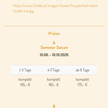
https://www.forelle.at/images/boxen/fw_petriheil-hotel-
forelle-tux.jpg
Preise
A
Sommer Saison
10.06. - 10.10.2026
1-3 Tage
4-7 Tage
ab 8 Tage
komplett
komplett
komplett
195,- €
185,- €
175,- €
B