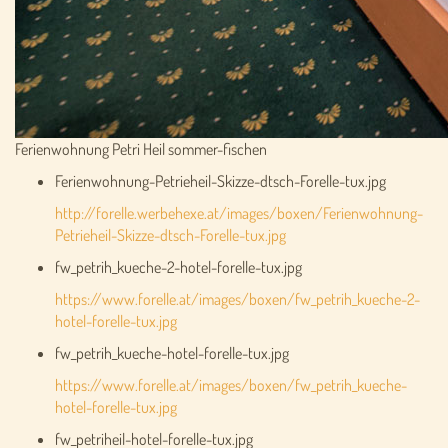
Ferienwohnung Petri Heil sommer-fischen
Ferienwohnung-Petrieheil-Skizze-dtsch-Forelle-tux.jpg
http://forelle.werbehexe.at/images/boxen/Ferienwohnung-
Petrieheil-Skizze-dtsch-Forelle-tux.jpg
fw_petrih_kueche-2-hotel-forelle-tux.jpg
https://www.forelle.at/images/boxen/fw_petrih_kueche-2-
hotel-forelle-tux.jpg
fw_petrih_kueche-hotel-forelle-tux.jpg
https://www.forelle.at/images/boxen/fw_petrih_kueche-
hotel-forelle-tux.jpg
fw_petriheil-hotel-forelle-tux.jpg