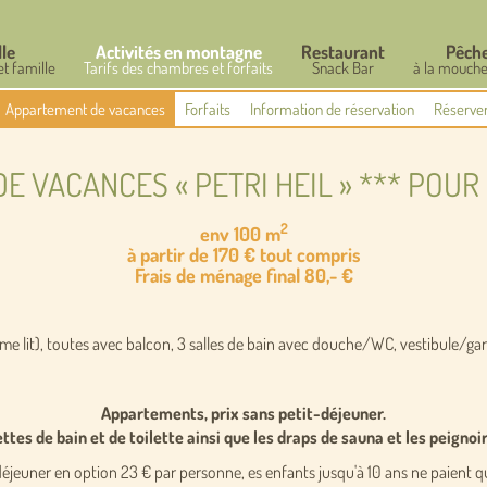
lle
Activités en montagne
Restaurant
Pêch
et famille
Tarifs des chambres et forfaits
Snack Bar
à la mouche
Appartement de vacances
Forfaits
Information de réservation
Réserve
E VACANCES « PETRI HEIL » *** POUR
2
env 100 m
à partir de 170 € tout compris
Frais de ménage final 80,- €
e lit), toutes avec balcon, 3 salles de bain avec douche/WC, vestibule/gar
Appartements, prix sans petit-déjeuner.
ettes de bain et de toilette ainsi que les draps de sauna et les peignoir
déjeuner en option 23 € par personne, es enfants jusqu'à 10 ans ne paient q