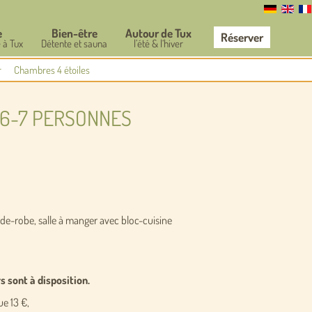
e
Bien-être
Autour de Tux
Réserver
 à Tux
Détente et sauna
l’été & l‘hiver
r
Chambres 4 étoiles
 6-7 PERSONNES
de-robe, salle à manger avec bloc-cuisine
s sont à disposition.
ue 13 €,