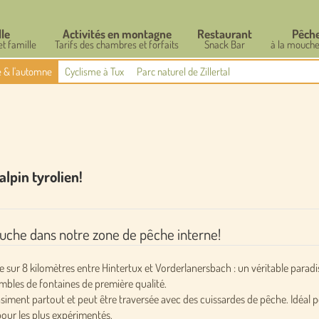
lle
Activités en montagne
Restaurant
Pêch
et famille
Tarifs des chambres et forfaits
Snack Bar
à la mouche
té & l'automne
Cyclisme à Tux
Parc naturel de Zillertal
lpin tyrolien!
ouche dans notre zone de pêche interne!
nte sur 8 kilomètres entre Hintertux et Vorderlanersbach : un véritable paradi
ombles de fontaines de première qualité.
uasiment partout et peut être traversée avec des cuissardes de pêche. Idéal p
pour les plus expérimentés.