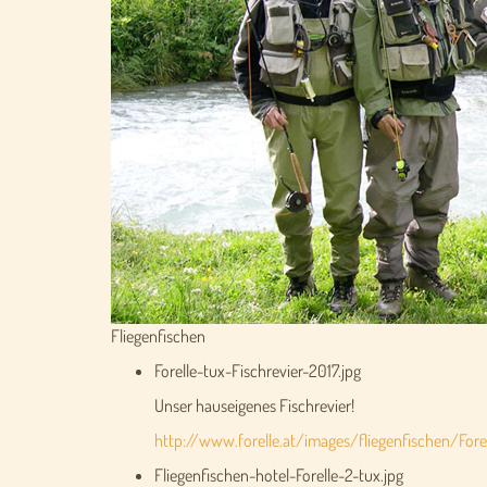
Fliegenfischen
Forelle-tux-Fischrevier-2017.jpg
Unser hauseigenes Fischrevier!
http://www.forelle.at/images/fliegenfischen/Forel
Fliegenfischen-hotel-Forelle-2-tux.jpg