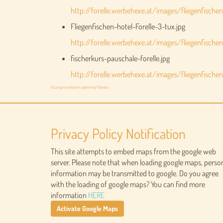
http://forelle.werbehexe.at/images/fliegenfischen
Fliegenfischen-hotel-Forelle-3-tux.jpg
http://forelle.werbehexe.at/images/fliegenfischen
fischerkurs-pauschale-forelle.jpg
http://forelle.werbehexe.at/images/fliegenfischen
FaLang translation system by Faboba
Privacy Policy Notification
This site attempts to embed maps from the google web
server. Please note that when loading google maps, perso
information may be transmitted to google. Do you agree
with the loading of google maps? You can find more
information
HERE