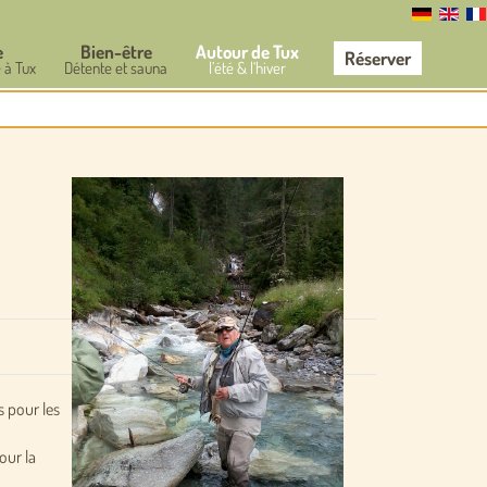
e
Bien-être
Autour de Tux
Réserver
 à Tux
Détente et sauna
l’été & l‘hiver
s pour les
our la