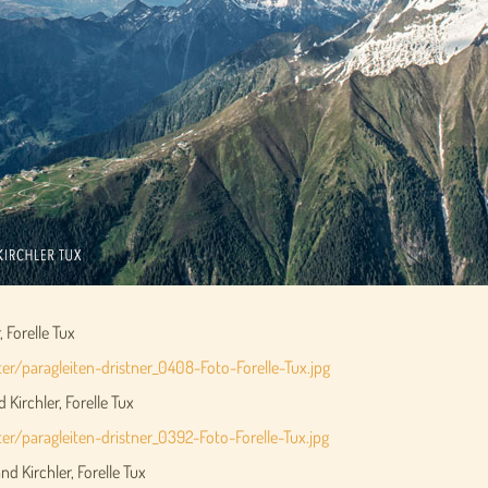
, Forelle Tux
r/paragleiten-dristner_0408-Foto-Forelle-Tux.jpg
Kirchler, Forelle Tux
r/paragleiten-dristner_0392-Foto-Forelle-Tux.jpg
and Kirchler, Forelle Tux