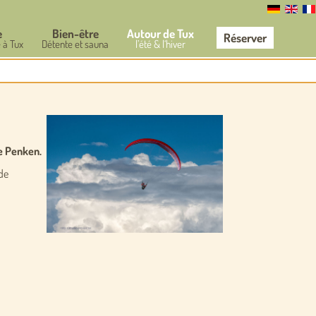
e
Bien-être
Autour de Tux
Réserver
 à Tux
Détente et sauna
l’été & l‘hiver
e Penken.
 de