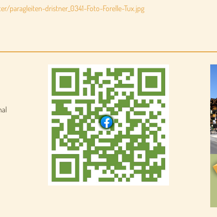
r/paragleiten-dristner_0341-Foto-Forelle-Tux.jpg
nal