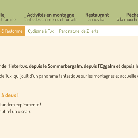
lle
Activités en montagne
Restaurant
Pêch
et famille
Tarifs des chambres et forfaits
Snack Bar
à la mouche
té & l'automne
Cyclisme à Tux
Parc naturel de Zillertal
er de Hintertux, depuis le Sommerbergalm, depuis l’Eggalm et depuis l
 de Tux, qui jouit d’un panorama fantastique sur les montagnes et accueille
 à deux !
e tandem expérimenté !
ut tel un oiseau.