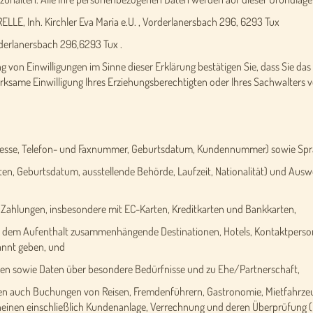
LLE, Inh. Kirchler Eva Maria e.U. , Vorderlanersbach 296, 6293 Tux
rderlanersbach 296,6293 Tux .
 von Einwilligungen im Sinne dieser Erklärung bestätigen Sie, dass Sie das 
 wirksame Einwilligung Ihres Erziehungsberechtigten oder Ihres Sachwalters vo
esse, Telefon- und Faxnummer, Geburtsdatum, Kundennummer) sowie Spr
 Geburtsdatum, ausstellende Behörde, Laufzeit, Nationalität) und Auswe
hlungen, insbesondere mit EC-Karten, Kreditkarten und Bankkarten,
 dem Aufenthalt zusammenhängende Destinationen, Hotels, Kontaktpersone
kannt geben, und
n sowie Daten über besondere Bedürfnisse und zu Ehe/Partnerschaft,
ren auch Buchungen von Reisen, Fremdenführern, Gastronomie, Mietfahrzeu
cheinen einschließlich Kundenanlage, Verrechnung und deren Überprüfung (