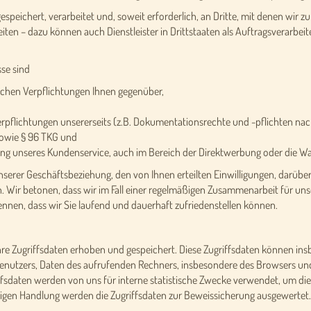
eichert, verarbeitet und, soweit erforderlich, an Dritte, mit denen wir z
n – dazu können auch Dienstleister in Drittstaaten als Auftragsverarbeite
se sind
lichen Verpflichtungen Ihnen gegenüber,
e Verpflichtungen unsererseits (z.B. Dokumentationsrechte und -pflichten 
sowie § 96 TKG und
rung unseres Kundenservice, auch im Bereich der Direktwerbung oder die W
serer Geschäftsbeziehung, den von Ihnen erteilten Einwilligungen, darüber
 Wir betonen, dass wir im Fall einer regelmäßigen Zusammenarbeit für uns
nnen, dass wir Sie laufend und dauerhaft zufriedenstellen können.
e Zugriffsdaten erhoben und gespeichert. Diese Zugriffsdaten können ins
 Benutzers, Daten des aufrufenden Rechners, insbesondere des Browsers un
ffsdaten werden von uns für interne statistische Zwecke verwendet, um di
rigen Handlung werden die Zugriffsdaten zur Beweissicherung ausgewertet.