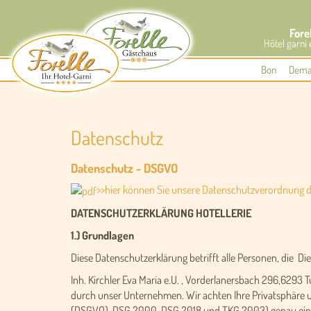
Fore
Hôtel garni 
Bon
Dema
Datenschutz
Datenschutz - DSGVO
>>hier können Sie unsere Datenschutzverordnung 
DATENSCHUTZERKLÄRUNG HOTELLERIE
1.) Grundlagen
Diese Datenschutzerklärung betrifft alle Personen, die D
Inh. Kirchler Eva Maria e.U. , Vorderlanersbach 296,62
durch unser Unternehmen. Wir achten Ihre Privatsphäre u
(DSGVO), DSG 2000, DSG 2018 und TKG 2003) genau einzuh