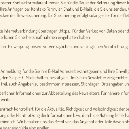
unserer Kontaktformulare stimmen Sie für die Dauer der Betreuung dieser
 Ihre Anfragen per Kontakt-Formular, Chat und E-Mails, die Sie uns senden.
ecken der Beweissicherung. Die Speicherung erfolgt solange dies für die Bet
te Internetverbindung übertragen (https). Für den Verlust von Daten oder d
rderlichen Sicherheitsmaßnahmen eingehalten haben.
Ihre Einwilligung, unsere vorvertraglichen und vertraglichen Verpflichtun
e Anmeldung, für die Sie Ihre E-Mail Adresse bekanntgeben und Ihre Einwill
en Sie per E-Mail erhalten, bestätigen. Um Sie im Newsletter zielgerichtet 
g frei, auch Angaben zu bestimmten Interessen, Stichtagen, Ortsangaben 
forderlichen Informationen zur Abbestellung des Newsletters. Für nähere In
 weiter.
ehrfach kontrolliert, für die Aktualität, Richtigkeit und Vollständigkeit de
ng oder Nichtnutzung der Informationen bzw. durch die Nutzung fehlerhaf
erbindlich. Wir behalten uns das Recht vor, das Angebot oder Teile davon 
e oder endgültig einzustellen.