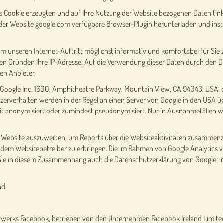
s Cookie erzeugten und auf Ihre Nutzung der Website bezogenen Daten (inkl
der Website google.com verfügbare Browser-Plugin herunterladen und instal
um unseren Internet-Auftritt möglichst informativ und komfortabel für Si
hen Gründen Ihre IP-Adresse. Auf die Verwendung dieser Daten durch den Dr
en Anbieter.
 Google Inc. 1600, Amphitheatre Parkway, Mountain View, CA 94043, USA, ei
erverhalten werden in der Regel an einen Server von Google in den USA üb
t anonymisiert oder zumindest pseudonymisiert. Nur in Ausnahmefällen wir
r Website auszuwerten, um Reports über die Websiteaktivitäten zusammenz
dem Websitebetreiber zu erbringen. Die im Rahmen von Google Analytics vo
e in diesem Zusammenhang auch die Datenschutzerklärung von Google, in
nd
zwerks Facebook, betrieben von den Unternehmen Facebook Ireland Limited,