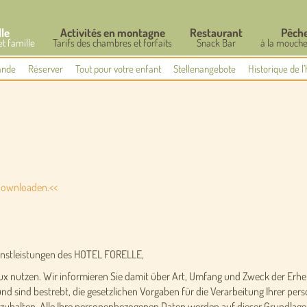
lle
Activités en montagne
Restaurant
Pêch
et famille
Tarifs des chambres et forfaits
Snack Bar
à la mouche
nde
Réserver
Tout pour votre enfant
Stellenangebote
Historique de l’
downloaden.<<
ienstleistungen des HOTEL FORELLE,
93 Tux nutzen. Wir informieren Sie damit über Art, Umfang und Zweck der 
nd sind bestrebt, die gesetzlichen Vorgaben für die Verarbeitung Ihrer 
alten. Alle Ihre personenbezogenen Daten werden auf dieser Grundlage 