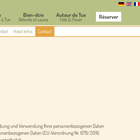
e
Bien-être
Autour de Tux
Réserver
 à Tux
Détente et sauna
l’été & l‘hiver
hôtel
Hotel Infos
Contact
Erhebung und Verwendung Ihrer personenbezogenen Daten
personenbezogenen Daten (EU-Verordnung Nr. 679/2016
verarbeitet.