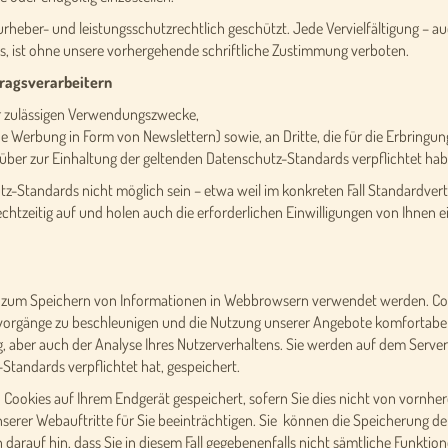
rheber- und leistungsschutzrechtlich geschützt. Jede Vervielfältigung – a
s, ist ohne unsere vorhergehende schriftliche Zustimmung verboten.
tragsverarbeitern
er zulässigen Verwendungszwecke,
che Werbung in Form von Newslettern) sowie, an Dritte, die für die Erbring
über zur Einhaltung der geltenden Datenschutz-Standards verpflichtet hab
utz-Standards nicht möglich sein – etwa weil im konkreten Fall Standardve
 rechtzeitig auf und holen auch die erforderlichen Einwilligungen von Ihnen e
die zum Speichern von Informationen in Webbrowsern verwendet werden. C
evorgänge zu beschleunigen und die Nutzung unserer Angebote komfortabel
aber auch der Analyse Ihres Nutzerverhaltens. Sie werden auf dem Server de
tandards verpflichtet hat, gespeichert.
ookies auf Ihrem Endgerät gespeichert, sofern Sie dies nicht von vornhere
unserer Webauftritte für Sie beeinträchtigen. Sie können die Speicherung d
 darauf hin, dass Sie in diesem Fall gegebenenfalls nicht sämtliche Funkt