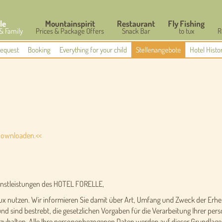
le
Mountainspirit
Restaurant
Fly Fishing
 & Family
Prices & Package Offers
Snack Bar
to tux
R
equest
Booking
Everything for your child
Stellenangebote
Hotel Histo
downloaden.<<
ienstleistungen des HOTEL FORELLE,
93 Tux nutzen. Wir informieren Sie damit über Art, Umfang und Zweck der 
nd sind bestrebt, die gesetzlichen Vorgaben für die Verarbeitung Ihrer 
alten. Alle Ihre personenbezogenen Daten werden auf dieser Grundlage 