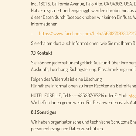
Inc., 1601 S. California Avenue, Palo Alto, CA 94303, USA.
Nutzer registriert und eingeloggt, werden darüber hinau
dieser Daten durch Facebook haben wir keinen Einfluss. 
Informationen:
-
https://www.facebook.com/help/56813749330221
Sie erhalten dort auch Informationen, wie Sie mit Ihrem 
7.) Kontakt
Sie können jederzeit unentgeltlich Auskunft über Ihre pe
Auskunft, Löschung, Richtigstellung, Einschränkung und
Folgen des Widerrufs ist eine Löschung.
Für nähere Informationen zu Ihren Rechten als Betroffener
HOTEL FORELLE, Tel.Nr.++435287/87214 oder E-Mail:
Wir helfen Ihnen gerne weiter. Für Beschwerden ist als 
8.) Sonstiges
Wir haben organisatorische und technische Schutzmaßnah
personenbezogenen Daten zu schützen.