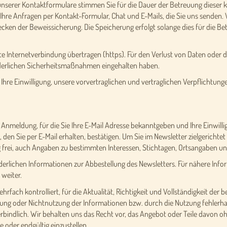
unserer Kontaktformulare stimmen Sie für die Dauer der Betreuung dieser
 Ihre Anfragen per Kontakt-Formular, Chat und E-Mails, die Sie uns senden.
ecken der Beweissicherung. Die Speicherung erfolgt solange dies für die Bet
te Internetverbindung übertragen (https). Für den Verlust von Daten oder d
rderlichen Sicherheitsmaßnahmen eingehalten haben.
Ihre Einwilligung, unsere vorvertraglichen und vertraglichen Verpflichtun
e Anmeldung, für die Sie Ihre E-Mail Adresse bekanntgeben und Ihre Einwill
en Sie per E-Mail erhalten, bestätigen. Um Sie im Newsletter zielgerichtet 
g frei, auch Angaben zu bestimmten Interessen, Stichtagen, Ortsangaben 
forderlichen Informationen zur Abbestellung des Newsletters. Für nähere In
 weiter.
ehrfach kontrolliert, für die Aktualität, Richtigkeit und Vollständigkeit de
ng oder Nichtnutzung der Informationen bzw. durch die Nutzung fehlerhaf
erbindlich. Wir behalten uns das Recht vor, das Angebot oder Teile davon 
e oder endgültig einzustellen.