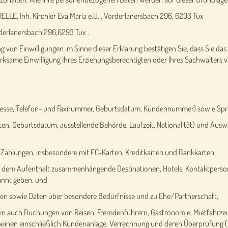
LLE, Inh. Kirchler Eva Maria e.U. , Vorderlanersbach 296, 6293 Tux
rderlanersbach 296,6293 Tux .
 von Einwilligungen im Sinne dieser Erklärung bestätigen Sie, dass Sie das 
 wirksame Einwilligung Ihres Erziehungsberechtigten oder Ihres Sachwalters vo
esse, Telefon- und Faxnummer, Geburtsdatum, Kundennummer) sowie Spr
 Geburtsdatum, ausstellende Behörde, Laufzeit, Nationalität) und Auswe
hlungen, insbesondere mit EC-Karten, Kreditkarten und Bankkarten,
 dem Aufenthalt zusammenhängende Destinationen, Hotels, Kontaktpersone
kannt geben, und
n sowie Daten über besondere Bedürfnisse und zu Ehe/Partnerschaft,
ren auch Buchungen von Reisen, Fremdenführern, Gastronomie, Mietfahrzeu
cheinen einschließlich Kundenanlage, Verrechnung und deren Überprüfung (