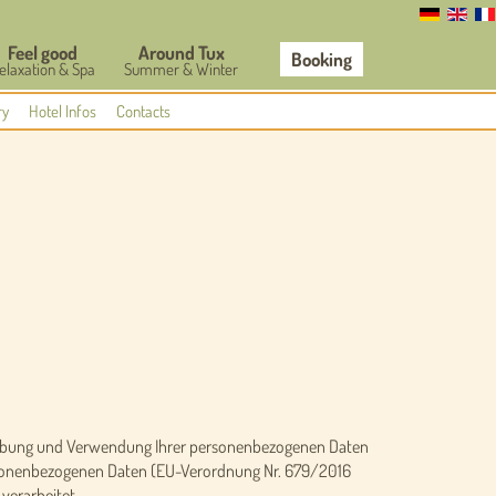
Feel good
Around Tux
Booking
elaxation & Spa
Summer & Winter
ry
Hotel Infos
Contacts
Erhebung und Verwendung Ihrer personenbezogenen Daten
personenbezogenen Daten (EU-Verordnung Nr. 679/2016
verarbeitet.