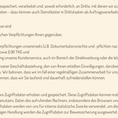
eichert, verarbeitet und, soweit erforderlich, an Dritte, mit denen wir z
n – dazu können auch Dienstleister in Drittstaaten als Auftragsverarbeite
se sind
lichen Verpflichtungen Ihnen gegenüber,
e Verpflichtungen unsererseits (z.B. Dokumentationsrechte und -pflichten 
sowie § 96 TKG und
rung unseres Kundenservice, auch im Bereich der Direktwerbung oder die W
serer Geschäftsbeziehung, den von Ihnen erteilten Einwilligungen, darüber
 Wir betonen, dass wir im Fall einer regelmäßigen Zusammenarbeit für uns
nnen, dass wir Sie laufend und dauerhaft zufriedenstellen können.
e Zugriffsdaten erhoben und gespeichert. Diese Zugriffsdaten können ins
 Benutzers, Daten des aufrufenden Rechners, insbesondere des Browsers un
ffsdaten werden von uns für interne statistische Zwecke verwendet, um di
rigen Handlung werden die Zugriffsdaten zur Beweissicherung ausgewertet.