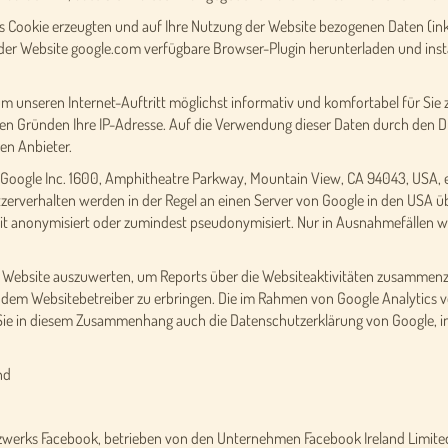
s Cookie erzeugten und auf Ihre Nutzung der Website bezogenen Daten (inkl
der Website google.com verfügbare Browser-Plugin herunterladen und instal
um unseren Internet-Auftritt möglichst informativ und komfortabel für Si
hen Gründen Ihre IP-Adresse. Auf die Verwendung dieser Daten durch den Dr
en Anbieter.
 Google Inc. 1600, Amphitheatre Parkway, Mountain View, CA 94043, USA, ei
erverhalten werden in der Regel an einen Server von Google in den USA üb
t anonymisiert oder zumindest pseudonymisiert. Nur in Ausnahmefällen wir
r Website auszuwerten, um Reports über die Websiteaktivitäten zusammenz
dem Websitebetreiber zu erbringen. Die im Rahmen von Google Analytics vo
e in diesem Zusammenhang auch die Datenschutzerklärung von Google, in
nd
zwerks Facebook, betrieben von den Unternehmen Facebook Ireland Limited,