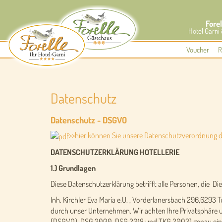
Forel
Hotel Garni
Voucher
R
Datenschutz
Datenschutz - DSGVO
>>hier können Sie unsere Datenschutzverordnung 
DATENSCHUTZERKLÄRUNG HOTELLERIE
1.) Grundlagen
Diese Datenschutzerklärung betrifft alle Personen, die D
Inh. Kirchler Eva Maria e.U. , Vorderlanersbach 296,62
durch unser Unternehmen. Wir achten Ihre Privatsphäre u
(DSGVO), DSG 2000, DSG 2018 und TKG 2003) genau einzuh