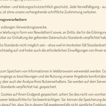
rheber- und leistungsschutzrechtlich geschützt. Jede Vervielfältigung – a
s, ist ohne unsere vorhergehende schriftliche Zustimmung verboten.
tragsverarbeitern
er zulässigen Verwendungszwecke,
che Werbung in Form von Newslettern) sowie, an Dritte, die für die Erbring
über zur Einhaltung der geltenden Datenschutz-Standards verpflichtet hab
utz-Standards nicht möglich sein – etwa weil im konkreten Fall Standardve
 rechtzeitig auf und holen auch die erforderlichen Einwilligungen von Ihnen e
die zum Speichern von Informationen in Webbrowsern verwendet werden. C
evorgänge zu beschleunigen und die Nutzung unserer Angebote komfortabel
aber auch der Analyse Ihres Nutzerverhaltens. Sie werden auf dem Server de
tandards verpflichtet hat, gespeichert.
ookies auf Ihrem Endgerät gespeichert, sofern Sie dies nicht von vornhere
unserer Webauftritte für Sie beeinträchtigen. Sie können die Speicherung d
 darauf hin, dass Sie in diesem Fall gegebenenfalls nicht sämtliche Funkt