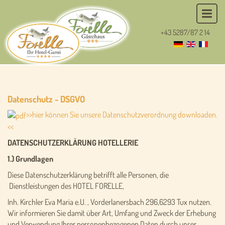
+43 5287/87 2 14
Datenschutz - DSGVO
>>hier können Sie unsere Datenschutzverordnung downloaden.
<<
DATENSCHUTZERKLÄRUNG HOTELLERIE
1.) Grundlagen
Diese Datenschutzerklärung betrifft alle Personen, die
Dienstleistungen des HOTEL FORELLE,
Inh. Kirchler Eva Maria e.U. , Vorderlanersbach 296,6293 Tux nutzen.
Wir informieren Sie damit über Art, Umfang und Zweck der Erhebung
und Verwendung Ihrer personenbezogenen Daten durch unser