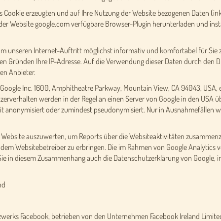
s Cookie erzeugten und auf Ihre Nutzung der Website bezogenen Daten (inkl
der Website google.com verfügbare Browser-Plugin herunterladen und instal
um unseren Internet-Auftritt möglichst informativ und komfortabel für Si
hen Gründen Ihre IP-Adresse. Auf die Verwendung dieser Daten durch den Dr
en Anbieter.
 Google Inc. 1600, Amphitheatre Parkway, Mountain View, CA 94043, USA, ei
erverhalten werden in der Regel an einen Server von Google in den USA üb
t anonymisiert oder zumindest pseudonymisiert. Nur in Ausnahmefällen wir
r Website auszuwerten, um Reports über die Websiteaktivitäten zusammenz
dem Websitebetreiber zu erbringen. Die im Rahmen von Google Analytics vo
e in diesem Zusammenhang auch die Datenschutzerklärung von Google, in
nd
zwerks Facebook, betrieben von den Unternehmen Facebook Ireland Limited,