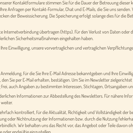
unserer Kontaktformulare stimmen Sie für die Dauer der Betreuung dieser
 Ihre Anfragen per Kontakt-Formular, Chat und E-Mails, die Sie uns senden.
ecken der Beweissicherung. Die Speicherung erfolgt solange dies für die Bet
te Internetverbindung übertragen (https). Für den Verlust von Daten oder d
rderlichen Sicherheitsmaßnahmen eingehalten haben.
Ihre Einwilligung, unsere vorvertraglichen und vertraglichen Verpflichtun
e Anmeldung, für die Sie Ihre E-Mail Adresse bekanntgeben und Ihre Einwill
en Sie per E-Mail erhalten, bestätigen. Um Sie im Newsletter zielgerichtet 
g frei, auch Angaben zu bestimmten Interessen, Stichtagen, Ortsangaben 
forderlichen Informationen zur Abbestellung des Newsletters. Für nähere In
 weiter.
ehrfach kontrolliert, für die Aktualität, Richtigkeit und Vollständigkeit de
ng oder Nichtnutzung der Informationen bzw. durch die Nutzung fehlerhaf
erbindlich. Wir behalten uns das Recht vor, das Angebot oder Teile davon 
e oder endgültig einzustellen.