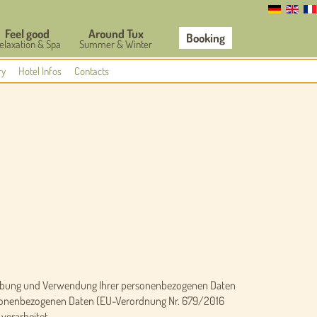
Feel good
Around Tux
Booking
elaxation & Spa
Summer & Winter
ry
Hotel Infos
Contacts
Erhebung und Verwendung Ihrer personenbezogenen Daten
personenbezogenen Daten (EU-Verordnung Nr. 679/2016
verarbeitet.