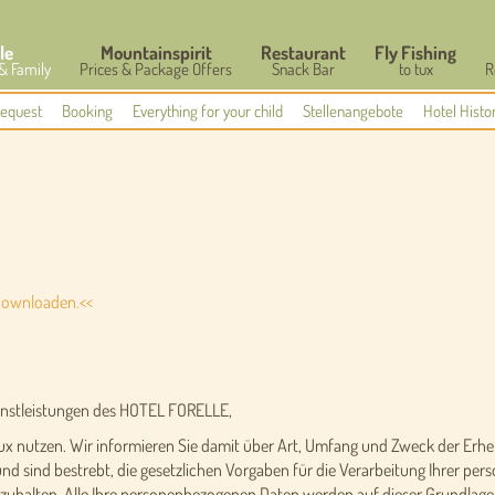
le
Mountainspirit
Restaurant
Fly Fishing
 & Family
Prices & Package Offers
Snack Bar
to tux
R
equest
Booking
Everything for your child
Stellenangebote
Hotel Histo
downloaden.<<
ienstleistungen des HOTEL FORELLE,
93 Tux nutzen. Wir informieren Sie damit über Art, Umfang und Zweck der 
nd sind bestrebt, die gesetzlichen Vorgaben für die Verarbeitung Ihrer 
alten. Alle Ihre personenbezogenen Daten werden auf dieser Grundlage 