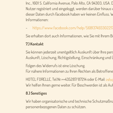
Inc., 1601 S. California Avenue, Palo Alto, CA 94303, USA.
Nutzer registriert und eingeloggt, werden darüber hinau
dieser Daten durch Facebook haben wir keinen Einfluss. 
Informationen:
-
https://www.facebook.com/help/56813749330221
Sie erhalten dort auch Informationen, wie Sie mit Ihrem 
7.) Kontakt
Sie können jederzeit unentgeltlich Auskunft über Ihre pe
Auskunft, Löschung, Richtigstellung, Einschränkung und
Folgen des Widerrufs ist eine Löschung.
Für nähere Informationen zu Ihren Rechten als Betroffener
HOTEL FORELLE, Tel.Nr.++435287/87214 oder E-Mail:
Wir helfen Ihnen gerne weiter. Für Beschwerden ist als 
8.) Sonstiges
Wir haben organisatorische und technische Schutzmaßnah
personenbezogenen Daten zu schützen.