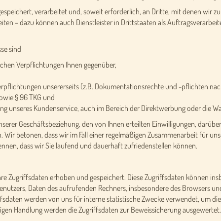
eichert, verarbeitet und, soweit erforderlich, an Dritte, mit denen wir z
n – dazu können auch Dienstleister in Drittstaaten als Auftragsverarbeite
se sind
lichen Verpflichtungen Ihnen gegenüber,
e Verpflichtungen unsererseits (z.B. Dokumentationsrechte und -pflichten 
sowie § 96 TKG und
rung unseres Kundenservice, auch im Bereich der Direktwerbung oder die W
serer Geschäftsbeziehung, den von Ihnen erteilten Einwilligungen, darüber
 Wir betonen, dass wir im Fall einer regelmäßigen Zusammenarbeit für uns
nnen, dass wir Sie laufend und dauerhaft zufriedenstellen können.
e Zugriffsdaten erhoben und gespeichert. Diese Zugriffsdaten können ins
 Benutzers, Daten des aufrufenden Rechners, insbesondere des Browsers un
ffsdaten werden von uns für interne statistische Zwecke verwendet, um di
rigen Handlung werden die Zugriffsdaten zur Beweissicherung ausgewertet.