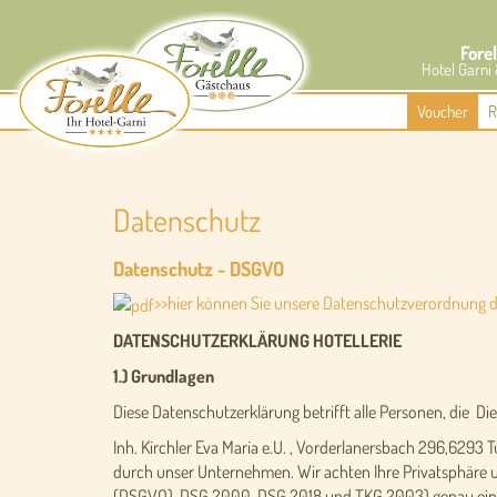
Forel
Hotel Garni
Voucher
R
Datenschutz
Datenschutz - DSGVO
>>hier können Sie unsere Datenschutzverordnung 
DATENSCHUTZERKLÄRUNG HOTELLERIE
1.) Grundlagen
Diese Datenschutzerklärung betrifft alle Personen, die D
Inh. Kirchler Eva Maria e.U. , Vorderlanersbach 296,62
durch unser Unternehmen. Wir achten Ihre Privatsphäre u
(DSGVO), DSG 2000, DSG 2018 und TKG 2003) genau einzuh