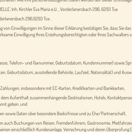
LLE, Inh. Kirchler Eva Maria e.U. , Vorderlanersbach 296, 6293 Tux
rderlanersbach 296,6293 Tux .
 von Einwilligungen im Sinne dieser Erklärung bestätigen Sie, dass Sie das 
 wirksame Einwilligung Ihres Erziehungsberechtigten oder Ihres Sachwalters vo
esse, Telefon- und Faxnummer, Geburtsdatum, Kundennummer) sowie Spr
 Geburtsdatum, ausstellende Behörde, Laufzeit, Nationalität) und Auswe
hlungen, insbesondere mit EC-Karten, Kreditkarten und Bankkarten,
 dem Aufenthalt zusammenhängende Destinationen, Hotels, Kontaktpersone
kannt geben, und
n sowie Daten über besondere Bedürfnisse und zu Ehe/Partnerschaft,
ren auch Buchungen von Reisen, Fremdenführern, Gastronomie, Mietfahrzeu
cheinen einschließlich Kundenanlage, Verrechnung und deren Überprüfung (