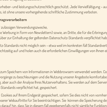
rheber- und leistungsschutzrechtlich geschützt. Jede Vervielfältigung – a
s, ist ohne unsere vorhergehende schriftliche Zustimmung verboten.
tragsverarbeitern
er zulässigen Verwendungszwecke,
che Werbung in Form von Newslettern) sowie, an Dritte, die für die Erbring
über zur Einhaltung der geltenden Datenschutz-Standards verpflichtet hab
utz-Standards nicht möglich sein – etwa weil im konkreten Fall Standardve
 rechtzeitig auf und holen auch die erforderlichen Einwilligungen von Ihnen e
die zum Speichern von Informationen in Webbrowsern verwendet werden. C
evorgänge zu beschleunigen und die Nutzung unserer Angebote komfortabel
aber auch der Analyse Ihres Nutzerverhaltens. Sie werden auf dem Server de
tandards verpflichtet hat, gespeichert.
ookies auf Ihrem Endgerät gespeichert, sofern Sie dies nicht von vornhere
unserer Webauftritte für Sie beeinträchtigen. Sie können die Speicherung d
 darauf hin, dass Sie in diesem Fall gegebenenfalls nicht sämtliche Funkt