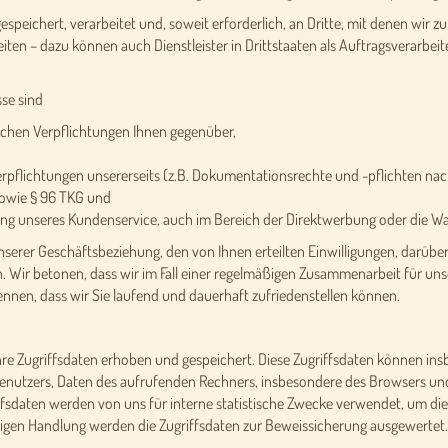
eichert, verarbeitet und, soweit erforderlich, an Dritte, mit denen wir z
n – dazu können auch Dienstleister in Drittstaaten als Auftragsverarbeite
se sind
lichen Verpflichtungen Ihnen gegenüber,
e Verpflichtungen unsererseits (z.B. Dokumentationsrechte und -pflichten 
sowie § 96 TKG und
rung unseres Kundenservice, auch im Bereich der Direktwerbung oder die W
serer Geschäftsbeziehung, den von Ihnen erteilten Einwilligungen, darüber
 Wir betonen, dass wir im Fall einer regelmäßigen Zusammenarbeit für uns
nnen, dass wir Sie laufend und dauerhaft zufriedenstellen können.
e Zugriffsdaten erhoben und gespeichert. Diese Zugriffsdaten können ins
 Benutzers, Daten des aufrufenden Rechners, insbesondere des Browsers un
ffsdaten werden von uns für interne statistische Zwecke verwendet, um di
rigen Handlung werden die Zugriffsdaten zur Beweissicherung ausgewertet.