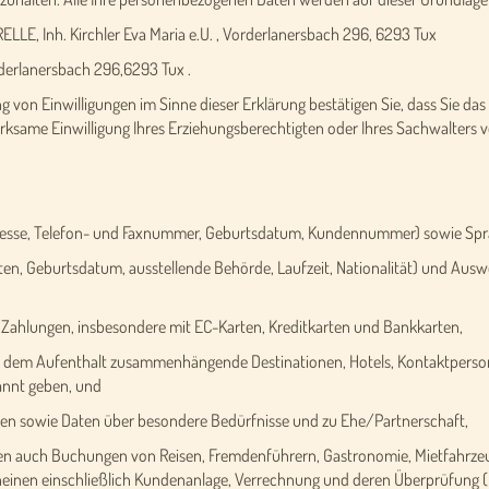
LLE, Inh. Kirchler Eva Maria e.U. , Vorderlanersbach 296, 6293 Tux
rderlanersbach 296,6293 Tux .
 von Einwilligungen im Sinne dieser Erklärung bestätigen Sie, dass Sie das 
 wirksame Einwilligung Ihres Erziehungsberechtigten oder Ihres Sachwalters vo
esse, Telefon- und Faxnummer, Geburtsdatum, Kundennummer) sowie Spr
 Geburtsdatum, ausstellende Behörde, Laufzeit, Nationalität) und Auswe
hlungen, insbesondere mit EC-Karten, Kreditkarten und Bankkarten,
 dem Aufenthalt zusammenhängende Destinationen, Hotels, Kontaktpersone
kannt geben, und
n sowie Daten über besondere Bedürfnisse und zu Ehe/Partnerschaft,
ren auch Buchungen von Reisen, Fremdenführern, Gastronomie, Mietfahrzeu
cheinen einschließlich Kundenanlage, Verrechnung und deren Überprüfung (