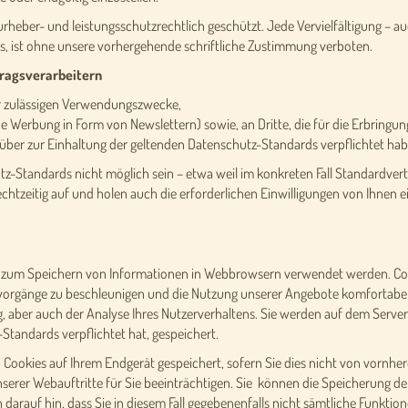
rheber- und leistungsschutzrechtlich geschützt. Jede Vervielfältigung – a
s, ist ohne unsere vorhergehende schriftliche Zustimmung verboten.
tragsverarbeitern
er zulässigen Verwendungszwecke,
che Werbung in Form von Newslettern) sowie, an Dritte, die für die Erbring
über zur Einhaltung der geltenden Datenschutz-Standards verpflichtet hab
utz-Standards nicht möglich sein – etwa weil im konkreten Fall Standardve
 rechtzeitig auf und holen auch die erforderlichen Einwilligungen von Ihnen e
die zum Speichern von Informationen in Webbrowsern verwendet werden. C
evorgänge zu beschleunigen und die Nutzung unserer Angebote komfortabel
aber auch der Analyse Ihres Nutzerverhaltens. Sie werden auf dem Server de
tandards verpflichtet hat, gespeichert.
ookies auf Ihrem Endgerät gespeichert, sofern Sie dies nicht von vornhere
unserer Webauftritte für Sie beeinträchtigen. Sie können die Speicherung d
 darauf hin, dass Sie in diesem Fall gegebenenfalls nicht sämtliche Funkt