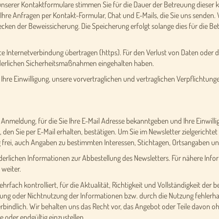
unserer Kontaktformulare stimmen Sie für die Dauer der Betreuung dieser
 Ihre Anfragen per Kontakt-Formular, Chat und E-Mails, die Sie uns senden.
ecken der Beweissicherung. Die Speicherung erfolgt solange dies für die Bet
te Internetverbindung übertragen (https). Für den Verlust von Daten oder d
rderlichen Sicherheitsmaßnahmen eingehalten haben.
Ihre Einwilligung, unsere vorvertraglichen und vertraglichen Verpflichtun
e Anmeldung, für die Sie Ihre E-Mail Adresse bekanntgeben und Ihre Einwill
en Sie per E-Mail erhalten, bestätigen. Um Sie im Newsletter zielgerichtet 
g frei, auch Angaben zu bestimmten Interessen, Stichtagen, Ortsangaben 
forderlichen Informationen zur Abbestellung des Newsletters. Für nähere In
 weiter.
ehrfach kontrolliert, für die Aktualität, Richtigkeit und Vollständigkeit de
ng oder Nichtnutzung der Informationen bzw. durch die Nutzung fehlerhaf
erbindlich. Wir behalten uns das Recht vor, das Angebot oder Teile davon 
e oder endgültig einzustellen.