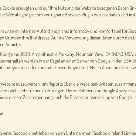
s Cookie erzeugten und auf Ihre Nutzung der Website bezogenen Daten (inkl
der Website google.com verfügbare Browser-Plugin herunterladen und instal
um unseren Internet-Auftritt möglichst informativ und komfortabel für Si
hen Gründen Ihre IP-Adresse. Auf die Verwendung dieser Daten durch den Dr
en Anbieter.
 Google Inc. 1600, Amphitheatre Parkway, Mountain View, CA 94043, USA, ei
erverhalten werden in der Regel an einen Server von Google in den USA üb
t anonymisiert oder zumindest pseudonymisiert. Nur in Ausnahmefällen wir
r Website auszuwerten, um Reports über die Websiteaktivitäten zusammenz
dem Websitebetreiber zu erbringen. Die im Rahmen von Google Analytics vo
e in diesem Zusammenhang auch die Datenschutzerklärung von Google, in
nd
zwerks Facebook, betrieben von den Unternehmen Facebook Ireland Limited,