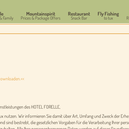
le
Mountainspirit
Restaurant
Fly Fishing
 & Family
Prices & Package Offers
Snack Bar
to tux
R
downloaden.<<
ienstleistungen des HOTEL FORELLE,
93 Tux nutzen. Wir informieren Sie damit über Art, Umfang und Zweck der 
nd sind bestrebt, die gesetzlichen Vorgaben für die Verarbeitung Ihrer 
alten. Alle Ihre personenbezogenen Daten werden auf dieser Grundlage 