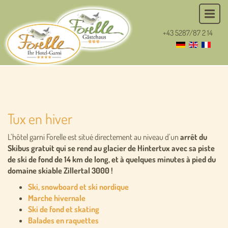
+43 5287/87 2 14
Tux en hiver
L’hôtel garni Forelle est situé directement au niveau d’un
arrêt du
Skibus gratuit qui se rend au glacier de Hintertux avec sa piste
de ski de fond de 14 km de long, et à quelques minutes à pied du
domaine skiable Zillertal 3000 !
Ski, snowboard et ski nordique
Marche hivernale
Ski de fond et skating
Balades en raquettes