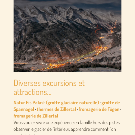
Diverses excursions et
attractions…
Natur Eis Palast (grotte glaciaire naturelle)
·
grotte de
Spannagel
·
thermes de Zillertal
·
fromagerie de Fügen
·
fromagerie de Zillertal
Vous voulez vivre une expérience en famille hors des pistes,
observer le glacier de l'intérieur, apprendre comment l’on