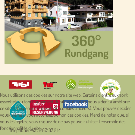
Nous utilisons des cookies sur notre site web. Certains d’entre eux sont
essentiels au fonctionnement du site et d’autres nous aident à améliorer
ce site et l’expérience utilisateur (cookies traceurs). Vous pouvez décider
vous-même si vous autorisez ou non ces cookies. Merci de noter que, si
vous les rejetez, vous risquez de ne pas pouvoir utiliser l’ensemble des
fonctionnalités du site.
Téléphone:
+43 5287/87 2 14