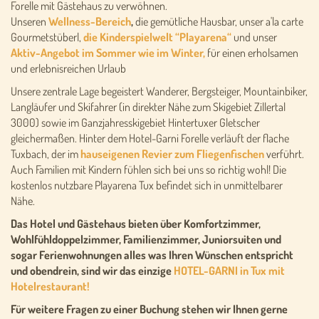
Forelle mit Gästehaus zu verwöhnen.
Unseren
Wellness-Bereich
,
die gemütliche Hausbar, unser a'la carte
Gourmetstüberl,
die Kinderspielwelt “Playarena“
und unser
Aktiv-Angebot im Sommer wie im Winter,
für einen erholsamen
und erlebnisreichen Urlaub
Unsere zentrale Lage begeistert Wanderer, Bergsteiger, Mountainbiker,
Langläufer und Skifahrer (in direkter Nähe zum Skigebiet Zillertal
3000) sowie im Ganzjahresskigebiet Hintertuxer Gletscher
gleichermaßen. Hinter dem Hotel-Garni Forelle verläuft der flache
Tuxbach, der im
hauseigenen Revier zum Fliegenfischen
verführt.
Auch Familien mit Kindern fühlen sich bei uns so richtig wohl! Die
kostenlos nutzbare Playarena Tux befindet sich in unmittelbarer
Nähe.
Das Hotel und Gästehaus bieten über Komfortzimmer,
Wohlfühldoppelzimmer, Familienzimmer, Juniorsuiten und
sogar Ferienwohnungen alles was Ihren Wünschen entspricht
und obendrein, sind wir das einzige
HOTEL-GARNI in Tux mit
Hotelrestaurant!
Für weitere Fragen zu einer Buchung stehen wir Ihnen gerne